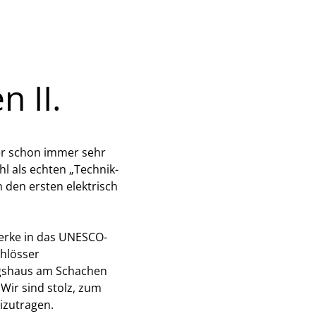
n II.
er schon immer sehr
l als echten „Technik-
 den ersten elektrisch
erke in das UNESCO-
hlösser
igshaus am Schachen
Wir sind stolz, zum
eizutragen.