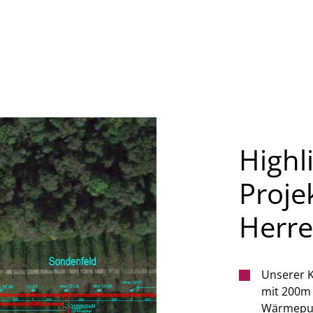
Highl
Proje
Herr
Unserer K
mit 200m 
Wärmepum