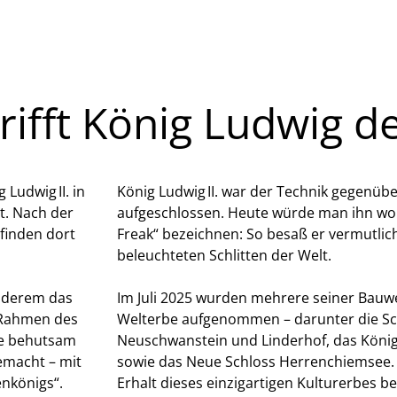
ifft König Ludwig de
Ludwig II. in
König Ludwig II. war der Technik gegenüb
t. Nach der
aufgeschlossen. Heute würde man ihn woh
finden dort
Freak“ bezeichnen: So besaß er vermutlich
beleuchteten Schlitten der Welt.
nderem das
Im Juli 2025 wurden mehrere seiner Bauw
 Rahmen des
Welterbe aufgenommen – darunter die Sc
he behutsam
Neuschwanstein und Linderhof, das Kön
emacht – mit
sowie das Neue Schloss Herrenchiemsee. 
nkönigs“.
Erhalt dieses einzigartigen Kulturerbes b