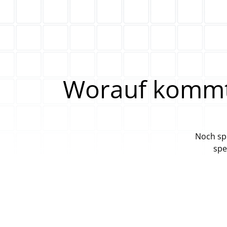
Worauf kommt 
Noch spe
spe