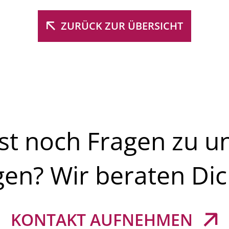
 die spezifische Technik überhaupt erst die Erfüllung des
 ohne Medizintechnik seine Funktion nicht erfüllen und wä
ZURÜCK ZUR ÜBERSICHT
ar.
e spezifische Technik der Betriebssicherheit des Gebäudes
e mit besonderen Brandgefahren, beispielsweise Lagerge
 durch geeignete Löschanlagen wie Sprinkler- oder Sprühflu
g.
st noch Fragen zu u
gen? Wir beraten Dic
KONTAKT AUFNEHMEN