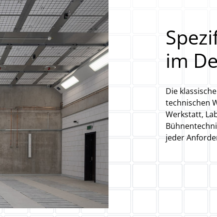
Spezi
im De
Die klassisch
technischen W
Werkstatt, La
Bühnentechnik
jeder Anforde