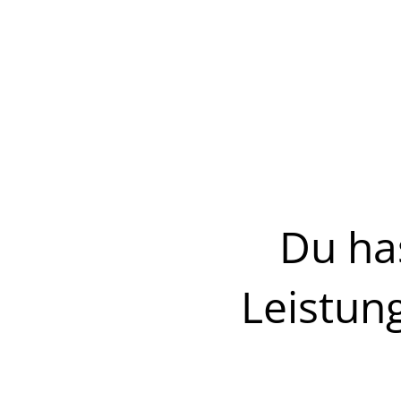
Zum einen ermöglicht
Ein Krankenhaus kann
praktisch nicht nutzb
Zum anderen dient di
Gebäude oder Gebäud
erhalten häufig erst
Betriebsgenehmigun
Du ha
Leistun