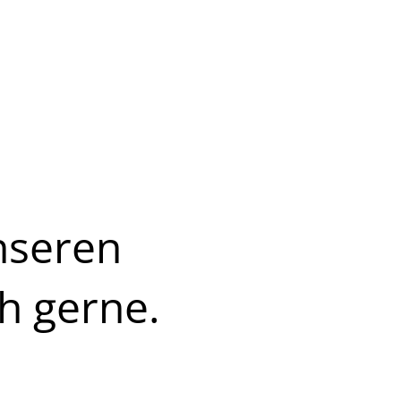
 Gebäudezwecks.
re damit
. Große
bäude,
tanlagen eine
nseren
h gerne.