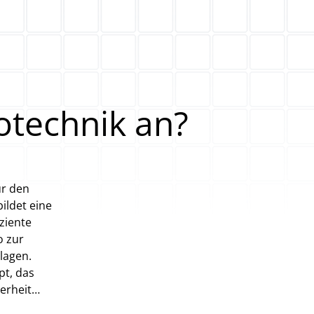
otechnik an?
ür den
ildet eine
ziente
o zur
lagen.
pt, das
herheit