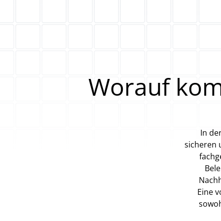
Worauf komm
In de
sicheren 
fachg
Bele
Nachh
Eine v
sowohl