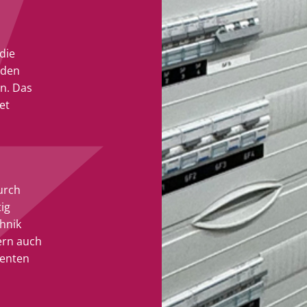
die
 den
n. Das
et
urch
ig
hnik
ern auch
ienten