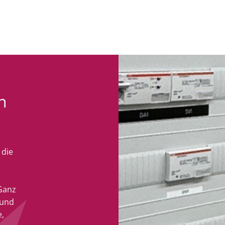
n
 die
 Ganz
 und
,