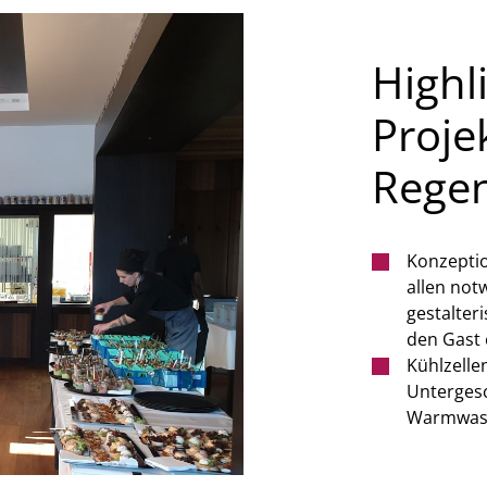
Highl
Proje
Rege
Konzeptio
allen not
gestalter
den Gast 
Kühlzelle
Unterges
Warmwass