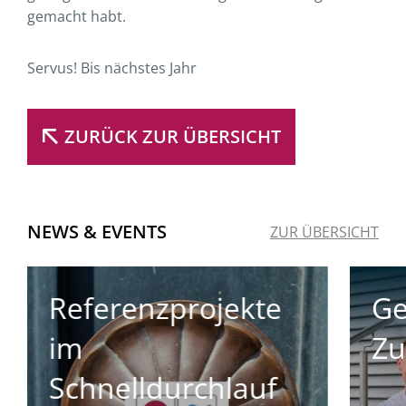
gemacht habt.
Servus! Bis nächstes Jahr
ZURÜCK ZUR ÜBERSICHT
NEWS & EVENTS
ZUR ÜBERSICHT
Referenzprojekte
Ge
im
Zu
Schnelldurchlauf