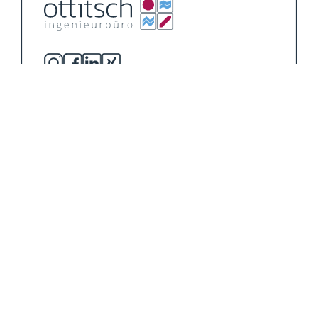
Unternehmen
Leistungen
Schwerpunktthemen
Referenzprojekte
Karriere
Schnellbewerbung
News & Events
Kontakt