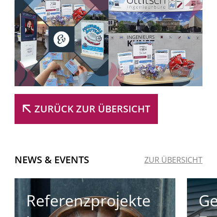
ZURÜCK ZUR ÜBERSICHT
NEWS & EVENTS
ZUR ÜBERSICHT
Gemeinsam in die
Te