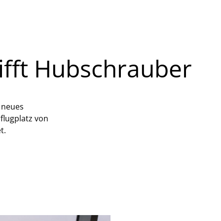
rifft Hubschrauber
n neues
flugplatz von
t.