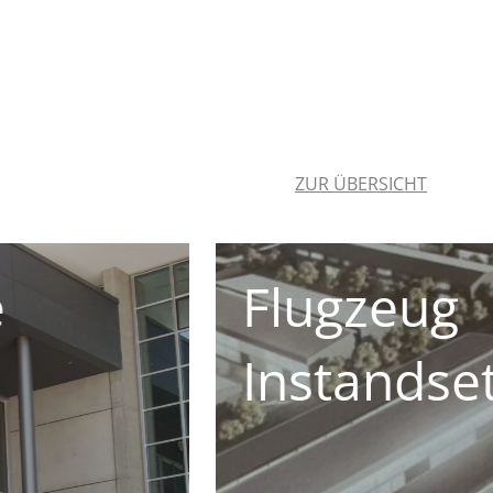
ZUR ÜBERSICHT
Justizvoll
ungszentrum