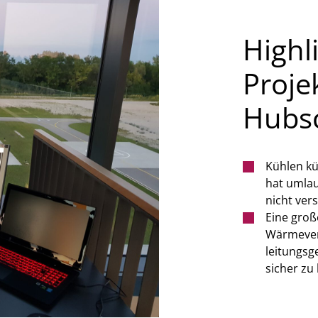
Highl
Proje
Hubsc
Kühlen kü
hat umlau
nicht ver
Eine groß
Wärmever
leitungs
sicher zu