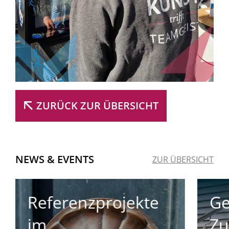
ZURÜCK ZUR ÜBERSICHT
NEWS & EVENTS
ZUR ÜBERSICHT
Gemeinsam in die
Te
Zukunft
Wü