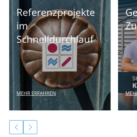
Referenzprojekte
Ge
im
Zu
Schnelldurchlauf
MEHR ERFAHREN
MEH