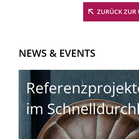
ZURÜCK ZUR 
NEWS & EVENTS
Gemeinsam in d
f
Zukunft