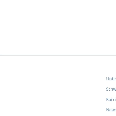
Unt
Schw
Karr
News