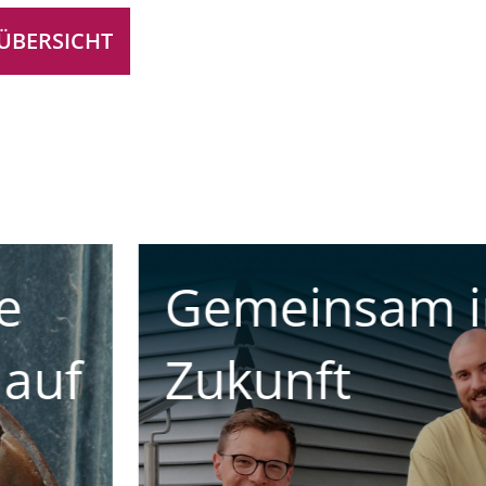
ÜBERSICHT
ie
Teamgeist tri
Würfel